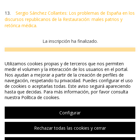
13.
Sergio Sánchez Collantes: Los problemas de España en los
discursos republicanos de la Restauración: males patrios y
retórica médica.
La inscripción ha finalizado.
INSCRIBIRSE
Utilizamos cookies propias y de terceros que nos permiten
medir el volumen y la interacción de los usuarios en el portal.
Nos ayudan a mejorar a partir de la creación de perfiles de
navegación, respetando tu privacidad. Puedes configurar el uso
de cookies o aceptarlas todas. Este aviso seguirá apareciendo
hasta que decidas. Para más información, por favor consulta
nuestra Política de cookies.
Configurar
© 2026 UV. - Av. Blasco Ibáñez, 13. 46010 València. Espanya. Tel UV: (+34) 963 86 41
Rechazar todas las cookies y cerrar
00