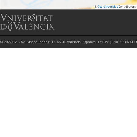
©
OpenStreetMap
Contributors
© 2022 UV. - Av. Blasco Ibáñez, 13. 46010 València. Espanya. Tel UV: (+34) 963 86 41 0