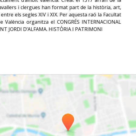
trictament d’àmbit valencià. Creat el 1317 arran de la
vallers i clergues han format part de la història, art,
 entre els segles XIV i XIX. Per aquesta raó la Facultat
at de València organitza el CONGRÉS INTERNACIONAL
NT JORDI D’ALFAMA. HISTÒRIA I PATRIMONI