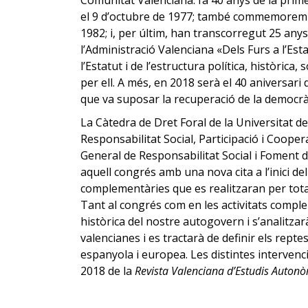
Comunitat Valenciana: fa 40 anys de la prim
el 9 d’octubre de 1977; també commemorem el
1982; i, per últim, han transcorregut 25 anys
l’Administració Valenciana «Dels Furs a l’Estat
l’Estatut i de l’estructura política, històric
per ell. A més, en 2018 serà el 40 aniversari
que va suposar la recuperació de la democràci
La Càtedra de Dret Foral de la Universitat de
Responsabilitat Social, Participació i Cooper
General de Responsabilitat Social i Foment 
aquell congrés amb una nova cita a l’inici de
complementàries que es realitzaran per tota l
Tant al congrés com en les activitats comple
històrica del nostre autogovern i s’analitzar
valencianes i es tractarà de definir els rept
espanyola i europea. Les distintes intervenc
2018 de la
Revista Valenciana d’Estudis Auton