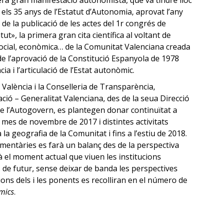
era gran manifestació autonomista, que va tindre lloc
s 35 anys de l’Estatut d’Autonomia, aprovat l’any
 de la publicació de les actes del 1r congrés de
ut», la primera gran cita científica al voltant de
a, social, econòmica… de la Comunitat Valenciana creada
 de l’aprovació de la Constitució Espanyola de 1978
a i l’articulació de l’Estat autonòmic.
 València i la Conselleria de Transparència,
ació – Generalitat Valenciana, des de la seua Direcció
de l’Autogovern, es plantegen donar continuïtat a
l mes de novembre de 2017 i distintes activitats
a geografia de la Comunitat i fins a l’estiu de 2018.
mentàries es farà un balanç des de la perspectiva
à el moment actual que viuen les institucions
es de futur, sense deixar de banda les perspectives
ions dels i les ponents es recolliran en el número de
òmics
.