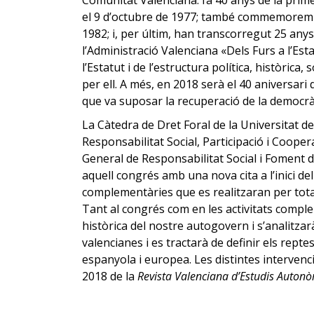
Comunitat Valenciana: fa 40 anys de la prim
el 9 d’octubre de 1977; també commemorem el
1982; i, per últim, han transcorregut 25 anys
l’Administració Valenciana «Dels Furs a l’Estat
l’Estatut i de l’estructura política, històric
per ell. A més, en 2018 serà el 40 aniversari
que va suposar la recuperació de la democràci
La Càtedra de Dret Foral de la Universitat de
Responsabilitat Social, Participació i Cooper
General de Responsabilitat Social i Foment 
aquell congrés amb una nova cita a l’inici de
complementàries que es realitzaran per tota l
Tant al congrés com en les activitats comple
històrica del nostre autogovern i s’analitzar
valencianes i es tractarà de definir els rept
espanyola i europea. Les distintes intervenc
2018 de la
Revista Valenciana d’Estudis Auton