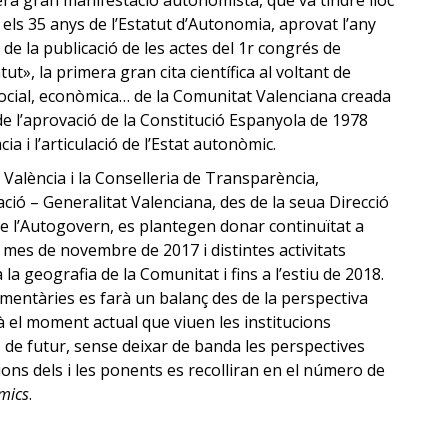
era gran manifestació autonomista, que va tindre lloc
s 35 anys de l’Estatut d’Autonomia, aprovat l’any
 de la publicació de les actes del 1r congrés de
ut», la primera gran cita científica al voltant de
a, social, econòmica… de la Comunitat Valenciana creada
 de l’aprovació de la Constitució Espanyola de 1978
a i l’articulació de l’Estat autonòmic.
 València i la Conselleria de Transparència,
ació – Generalitat Valenciana, des de la seua Direcció
de l’Autogovern, es plantegen donar continuïtat a
l mes de novembre de 2017 i distintes activitats
a geografia de la Comunitat i fins a l’estiu de 2018.
mentàries es farà un balanç des de la perspectiva
à el moment actual que viuen les institucions
es de futur, sense deixar de banda les perspectives
ions dels i les ponents es recolliran en el número de
òmics
.