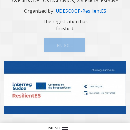
AVENIDA DE LOS NARANJOS, VALENCIA, ESPAÑA
Organized by
IUDESCOOP-ResilientES
The registration has
finished.
ENROLL
MENU
Language