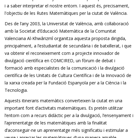
i a saber interpretar el nostre entorn. I aquest és, precisament,
l'objectiu de les Rutes Matemàtiques per la ciutat de València.
Des de l’any 2003, la Universitat de València, amb col·laboració
amb la Societat d’Educació Matemàtica de la Comunitat
Valenciana Al-Khwârizmî organitza aquesta proposta dirigida,
principalment, a l’estudiantat de secundària i de batxillerat, i que
va obtenir el reconeixement com a projecte innovador de
divulgació científica en COMCIRED, un fòrum de debat i
formació amb especialistes de la comunicació i la divulgació
científica de les Unitats de Cultura Científica i de la Innovació de
la xarxa creada per la Fundació Espanyola per a la Ciència i la
Tecnologia.
Aquests itineraris matemàtics converteixen la ciutat en una
important font d’activitats matemàtiques. Es pretén utilitzar
l’entorn com a recurs didàctic per a la divulgació, l’ensenyament i
l’aprenentatge de les matemàtiques amb la finalitat
d’aconseguir-ne un aprenentatge més significatiu i estimular a
veure i apreciar les matemàtiques d’una manera amable,