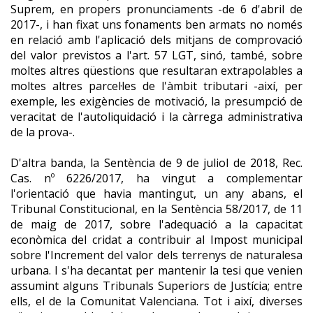
Suprem, en propers pronunciaments -de 6 d'abril de
2017-, i han fixat uns fonaments ben armats no només
en relació amb l'aplicació dels mitjans de comprovació
del valor previstos a l'art. 57 LGT, sinó, també, sobre
moltes altres qüestions que resultaran extrapolables a
moltes altres parcel·les de l'àmbit tributari -així, per
exemple, les exigències de motivació, la presumpció de
veracitat de l'autoliquidació i la càrrega administrativa
de la prova-.
D'altra banda, la Sentència de 9 de juliol de 2018, Rec.
Cas. nº 6226/2017, ha vingut a complementar
l'orientació que havia mantingut, un any abans, el
Tribunal Constitucional, en la Sentència 58/2017, de 11
de maig de 2017, sobre l'adequació a la capacitat
econòmica del cridat a contribuir al Impost municipal
sobre l'Increment del valor dels terrenys de naturalesa
urbana. I s'ha decantat per mantenir la tesi que venien
assumint alguns Tribunals Superiors de Justícia; entre
ells, el de la Comunitat Valenciana. Tot i així, diverses