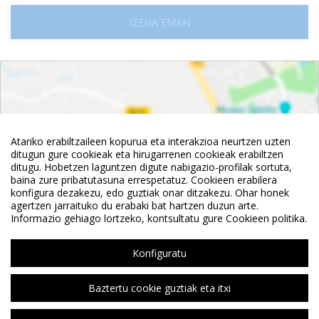
IZENA EMAN
Atariko erabiltzaileen kopurua eta interakzioa neurtzen uzten
ditugun gure cookieak eta hirugarrenen cookieak erabiltzen
ditugu. Hobetzen laguntzen digute nabigazio-profilak sortuta,
baina zure pribatutasuna errespetatuz. Cookieen erabilera
konfigura dezakezu, edo guztiak onar ditzakezu. Ohar honek
agertzen jarraituko du erabaki bat hartzen duzun arte.
Informazio gehiago lortzeko, kontsultatu gure Cookieen politika.
Ikusi mapa
Konfiguratu
Baztertu cookie guztiak eta itxi
©
OpenStreetMap
Contributors