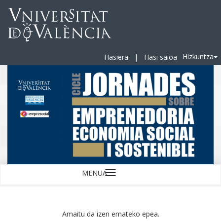
Hizkuntza
Hasiera
|
Hasi saioa
MENUA
Hizkuntza
Amaitu da izen emateko epea.