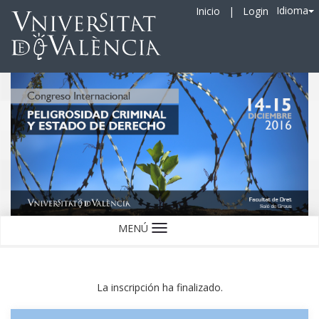
Idioma
Inicio
|
Login
MENÚ
Idioma
La inscripción ha finalizado.