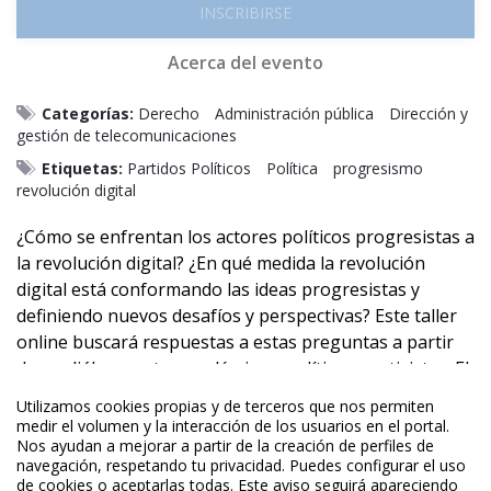
INSCRIBIRSE
Acerca del evento
Categorías:
Derecho
Administración pública
Dirección y
gestión de telecomunicaciones
Etiquetas:
Partidos Políticos
Política
progresismo
revolución digital
¿Cómo se enfrentan los actores políticos progresistas a
la revolución digital? ¿En qué medida la revolución
digital está conformando las ideas progresistas y
definiendo nuevos desafíos y perspectivas? Este taller
online buscará respuestas a estas preguntas a partir
de un diálogo entre académicos, políticos y activistas. El
taller estará disponible en inglés y español con
Utilizamos cookies propias y de terceros que nos permiten
interpretación simultánea.
medir el volumen y la interacción de los usuarios en el portal.
Nos ayudan a mejorar a partir de la creación de perfiles de
navegación, respetando tu privacidad. Puedes configurar el uso
de cookies o aceptarlas todas. Este aviso seguirá apareciendo