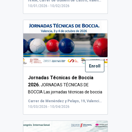
IVAM, Carrer de Guillem de Castro, València, Espanya
Pública Inteligente".
...
10/01/2026 - 10/02/2026
Enroll
Jornadas Técnicas de Boccia
2026.
JORNADAS TÉCNICAS DE
BOCCIA Las jornadas técnicas de boccia
son...
Carrer de Menéndez y Pelayo, 19, Valencia, España
10/03/2026 - 10/04/2026