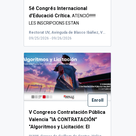
5é Congrés Internacional
d’Educació Crítica.
ATENCIÓ!!!!!!!
LES INSCRIPCIONS ESTAN
ESGOTADES!!!!! «R...
Rectorat UV, Avinguda de Blasco Ibáñez, València, Espanya
09/25/2026 - 09/26/2026
Enroll
V Congreso Contratación Pública
Valencia “IA CONTRATACIÓN”
"Algoritmos y Licitación: El
camino hacia la Contratación